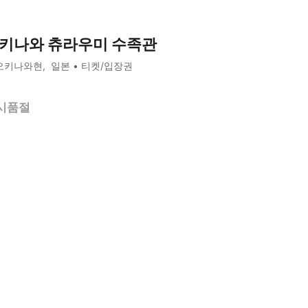
키나와 츄라우미 수족관
오키나와현
일본
티켓/입장권
시품절