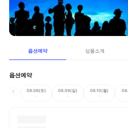
옵션예약
상품소개
옵션예약
08.08(토)
08.09(일)
08.10(월)
08
-
-
-