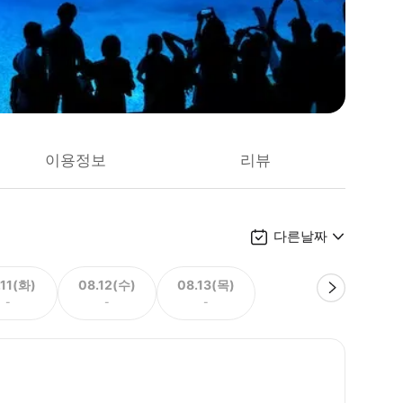
이용정보
리뷰
다른날짜
.11(화)
08.12(수)
08.13(목)
-
-
-