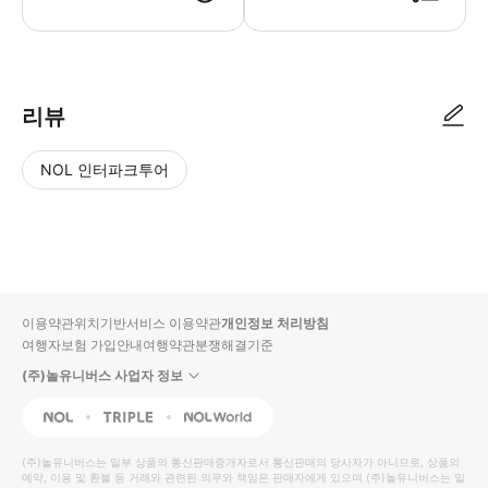
● 예약접수 후 확정이 되면 이용가능합니다. ● 바우처에 안내된 사용 방법
리뷰
NOL 인터파크투어
NOL
별
사
에서
점
진/
작성
높
동
된
은
영
리뷰
순
상
이용약관
위치기반서비스 이용약관
개인정보 처리방침
입니
여행자보험 가입안내
여행약관
분쟁해결기준
다.
(주)놀유니버스 사업자 정보
별
사
NOL
Triple
Interpark Global
점
진/
높
동
(주)놀유니버스
는 일부 상품의 통신판매중개자로서 통신판매의 당사자가 아니므로, 상품의
예약, 이용 및 환불 등 거래와 관련된 의무와 책임은 판매자에게 있으며
은
영
(주)놀유니버스
는 일