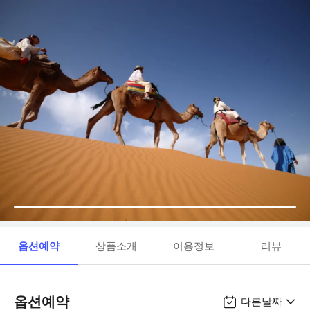
옵션예약
상품소개
이용정보
리뷰
옵션예약
다른날짜