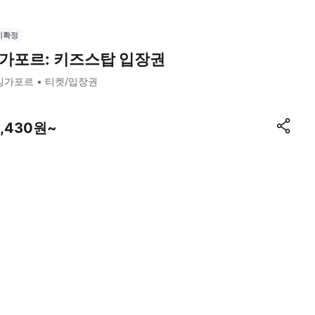
시확정
가포르: 키즈스탑 입장권
싱가포르
티켓/입장권
4,430원~