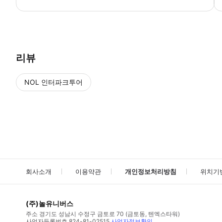
● 예약접수 후 확정이 되면 이용가능합니다. ● 바우처에 안내된 사용 
리뷰
NOL 인터파크투어
NOL
에서 작성된 리뷰 입니다.
별점 높은순
별점 높은순
회사소개
이용약관
개인정보처리방침
위치기
(주)놀유니버스
주소
경기도 성남시 수정구 금토로 70 (금토동, 텐엑스타워)
사업자등록번호
824-81-02515
사업자정보확인