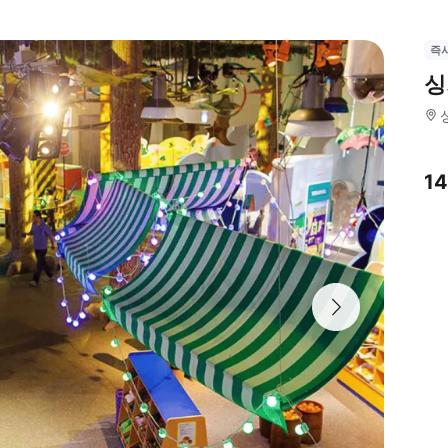
즉
싱
1