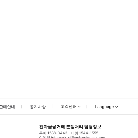
못하신 경우 고객센터로 문의해 주시기 바랍니다.
고객센터
판매안내
공지사항
Language
전자금융거래 분쟁처리 담당정보
투어 1588-3443
티켓 1544-1555
이메일 interpark_ef@nol-universe.com