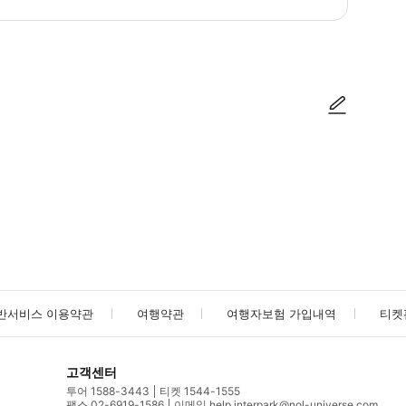
방법을 확인한 후 이용해 주시기 바랍니다. ● 48시간 이내에 바우처를 받지 
사진/동영상
사진/동영상
반서비스 이용약관
여행약관
여행자보험 가입내역
티켓
고객센터
투어 1588-3443
티켓 1544-1555
팩스 02-6919-1586
이메일 help.interpark@nol-universe.com