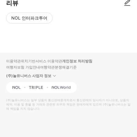
리뷰
NOL 인터파크투어
NOL
별
사
에서
점
진/
작성
높
동
된
은
영
리뷰
순
상
이용약관
위치기반서비스 이용약관
개인정보 처리방침
입니
여행자보험 가입안내
여행약관
분쟁해결기준
다.
(주)놀유니버스 사업자 정보
별
사
NOL
Triple
Interpark Global
점
진/
높
동
(주)놀유니버스
는 일부 상품의 통신판매중개자로서 통신판매의 당사자가 아니므로, 상품의
예약, 이용 및 환불 등 거래와 관련된 의무와 책임은 판매자에게 있으며
은
영
(주)놀유니버스
는 일
체 책임을 지지 않습니다.
순
상