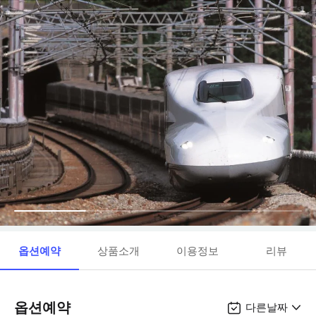
옵션예약
상품소개
이용정보
리뷰
옵션예약
다른날짜