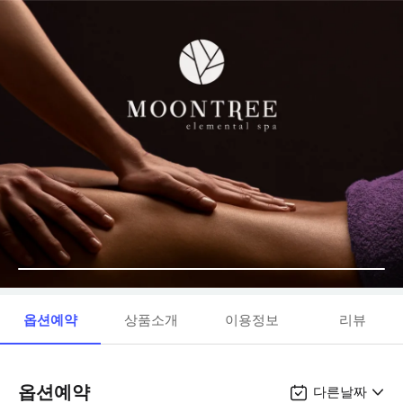
옵션예약
상품소개
이용정보
리뷰
옵션예약
다른날짜