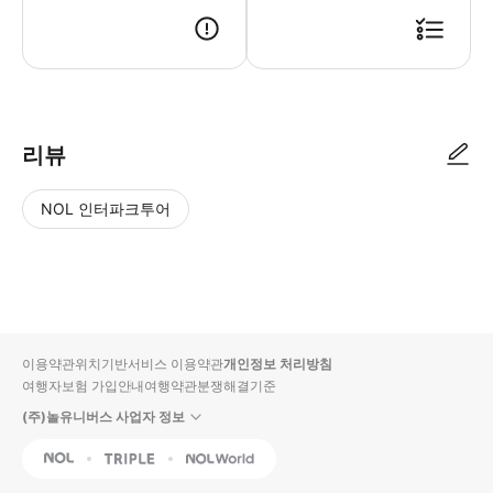
리뷰
NOL 인터파크투어
NOL
별
사
에서
점
진/
작성
높
동
된
은
영
리뷰
순
상
이용약관
위치기반서비스 이용약관
개인정보 처리방침
입니
여행자보험 가입안내
여행약관
분쟁해결기준
다.
(주)놀유니버스 사업자 정보
별
사
NOL
Triple
Interpark Global
점
진/