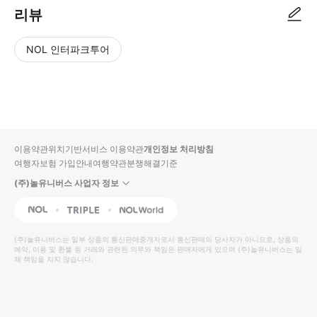
리뷰
NOL 인터파크투어
NOL
별
사
에서
점
진/
작성
높
동
된
은
영
리뷰
순
상
이용약관
위치기반서비스 이용약관
개인정보 처리방침
입니
여행자보험 가입안내
여행약관
분쟁해결기준
다.
(주)놀유니버스 사업자 정보
별
사
NOL
Triple
Interpark Global
점
진/
높
동
(주)놀유니버스
는 일부 상품의 통신판매중개자로서 통신판매의 당사자가 아니므로, 상품의
예약, 이용 및 환불 등 거래와 관련된 의무와 책임은 판매자에게 있으며
은
영
(주)놀유니버스
는 일
체 책임을 지지 않습니다.
순
상