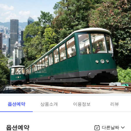
옵션예약
상품소개
이용정보
리뷰
옵션예약
다른날짜