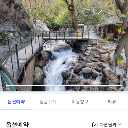
옵션예약
상품소개
이용정보
리뷰
옵션예약
다른날짜