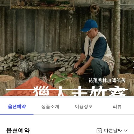
옵션예약
상품소개
이용정보
리뷰
옵션예약
다른날짜