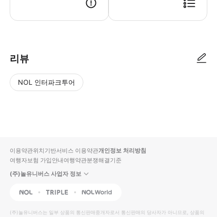
리뷰
NOL 인터파크투어
NOL
별
사
에서
점
진/
작성
높
동
된
은
영
리뷰
순
상
이용약관
위치기반서비스 이용약관
개인정보 처리방침
입니
여행자보험 가입안내
여행약관
분쟁해결기준
다.
(주)놀유니버스 사업자 정보
별
사
NOL
Triple
Interpark Global
점
진/
높
동
(주)놀유니버스
는 일부 상품의 통신판매중개자로서 통신판매의 당사자가 아니므로, 상품의