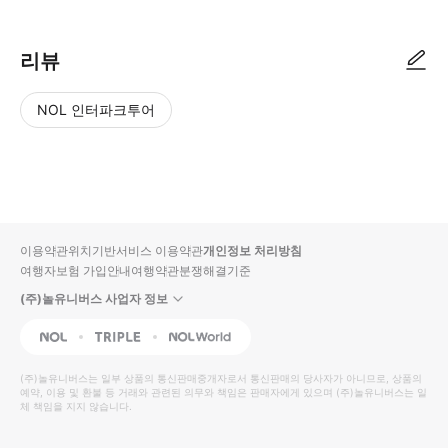
리뷰
NOL 인터파크투어
NOL
별
사
에서
점
진/
작성
높
동
된
은
영
리뷰
순
상
이용약관
위치기반서비스 이용약관
개인정보 처리방침
입니
여행자보험 가입안내
여행약관
분쟁해결기준
다.
(주)놀유니버스 사업자 정보
별
사
NOL
Triple
Interpark Global
점
진/
높
동
(주)놀유니버스
는 일부 상품의 통신판매중개자로서 통신판매의 당사자가 아니므로, 상품의
예약, 이용 및 환불 등 거래와 관련된 의무와 책임은 판매자에게 있으며
은
영
(주)놀유니버스
는 일
체 책임을 지지 않습니다.
순
상