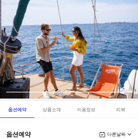
옵션예약
상품소개
이용정보
리뷰
옵션예약
다른날짜