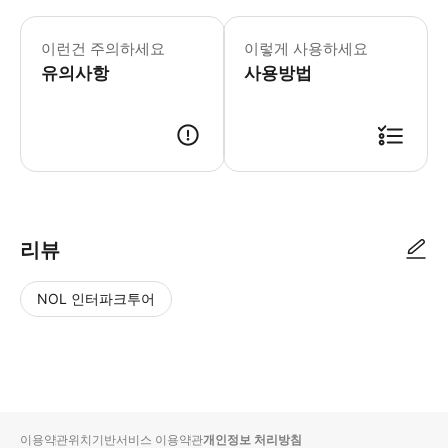
이런건 주의하세요
이렇게 사용하세요
유의사항
사용방법
리뷰
NOL 인터파크투어
NOL
별
사
에서
점
진/
작성
높
동
된
은
영
리뷰
순
상
이용약관
위치기반서비스 이용약관
개인정보 처리방침
입니