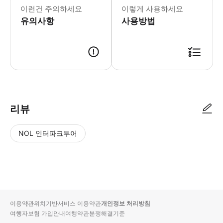
* 400년 역사를 지닌 뉴욕의 과거를
이런건 주의하세요
이렇게 사용하세요
유의사항
사용방법
리뷰
NOL 인터파크투어
NOL
별
사
에서
점
진/
작성
높
동
된
은
영
리뷰
순
상
이용약관
위치기반서비스 이용약관
개인정보 처리방침
입니
여행자보험 가입안내
여행약관
분쟁해결기준
다.