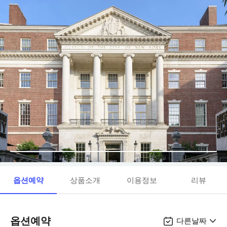
옵션예약
상품소개
이용정보
리뷰
옵션예약
다른날짜