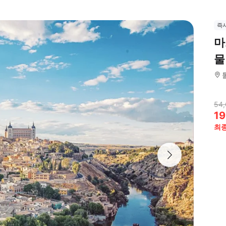
즉
마
물
54
19
최