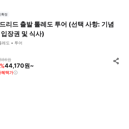
시확정
드리드 출발 톨레도 투어 (선택 사항: 기념
 입장권 및 식사)
톨레도
투어
,686
원
44,170원~
%
종혜택가