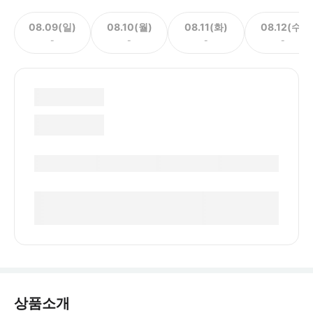
08.09(일)
08.10(월)
08.11(화)
08.12(수)
-
-
-
-
상품소개