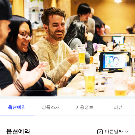
옵션예약
상품소개
이용정보
리뷰
옵션예약
다른날짜