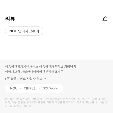
리뷰
NOL 인터파크투어
NOL
별
사
에서
점
진/
작성
높
동
된
은
영
리뷰
순
상
이용약관
위치기반서비스 이용약관
개인정보 처리방침
입니
여행자보험 가입안내
여행약관
분쟁해결기준
다.
(주)놀유니버스 사업자 정보
별
사
NOL
Triple
Interpark Global
점
진/
높
동
(주)놀유니버스
는 일부 상품의 통신판매중개자로서 통신판매의 당사자가 아니므로, 상품의
예약, 이용 및 환불 등 거래와 관련된 의무와 책임은 판매자에게 있으며
은
영
(주)놀유니버스
는 일
체 책임을 지지 않습니다.
순
상