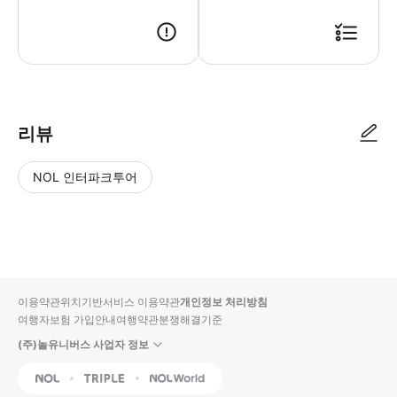
리뷰
NOL 인터파크투어
NOL
별
사
에서
점
진/
작성
높
동
된
은
영
리뷰
순
상
이용약관
위치기반서비스 이용약관
개인정보 처리방침
입니
여행자보험 가입안내
여행약관
분쟁해결기준
다.
(주)놀유니버스 사업자 정보
별
사
NOL
Triple
Interpark Global
점
진/