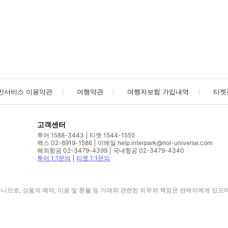
사진/동영상
사진/동영상
반서비스 이용약관
여행약관
여행자보험 가입내역
티켓
고객센터
투어 1588-3443
티켓 1544-1555
팩스 02-6919-1586
이메일 help.interpark@nol-universe.com
해외항공 02-3479-4399
국내항공 02-3479-4340
투어 1:1문의
티켓 1:1문의
므로, 상품의 예약, 이용 및 환불 등 거래와 관련된 의무와 책임은 판매자에게 있으