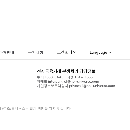
고객센터
판매안내
공지사항
Language
전자금융거래 분쟁처리 담당정보
투어 1588-3443
티켓 1544-1555
이메일 interpark_ef@nol-universe.com
개인정보보호책임자 privacy_i@nol-universe.com
며
(주)놀유니버스
는 일체 책임을 지지 않습니다.