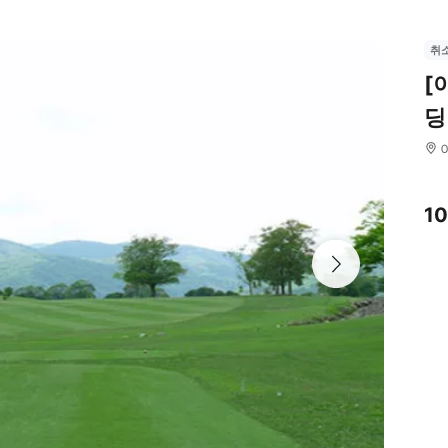
취
[
딩
1