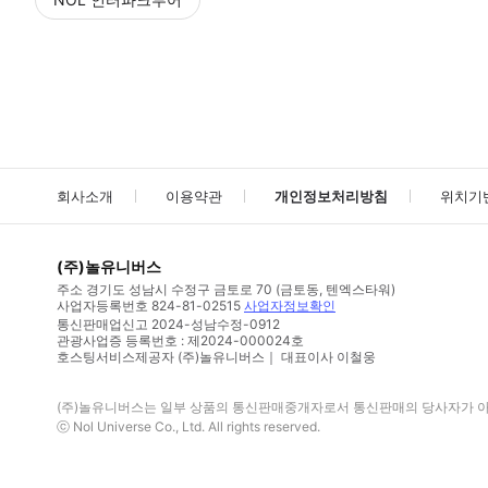
NOL
에서 작성된 리뷰 입니다.
별점 높은순
별점 높은순
회사소개
이용약관
개인정보처리방침
위치기
(주)놀유니버스
주소
경기도 성남시 수정구 금토로 70 (금토동, 텐엑스타워)
사업자등록번호
824-81-02515
사업자정보확인
통신판매업신고
2024-성남수정-0912
관광사업증 등록번호 : 제2024-000024호
호스팅서비스제공자 (주)놀유니버스｜ 대표이사 이철웅
(주)놀유니버스
는 일부 상품의 통신판매중개자로서 통신판매의 당사자가 아니
ⓒ
Nol Universe Co
., Ltd. All rights reserved.