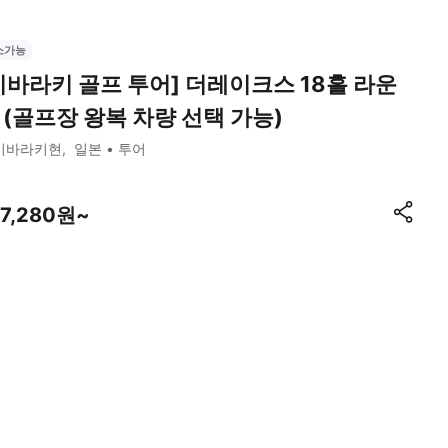
소가능
이바라키 골프 투어] 더레이크스 18홀 라운
 (골프장 왕복 차량 선택 가능)
이바라키현
일본
투어
07,280원~