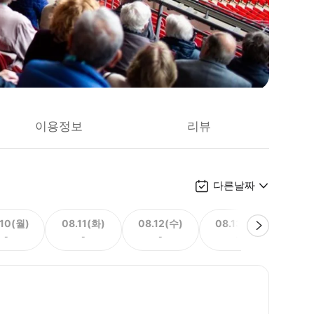
이용정보
리뷰
다른날짜
.10(월)
08.11(화)
08.12(수)
08.13(목)
08.
-
-
-
-