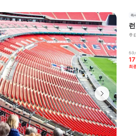
즉
런
E
53,
17
최