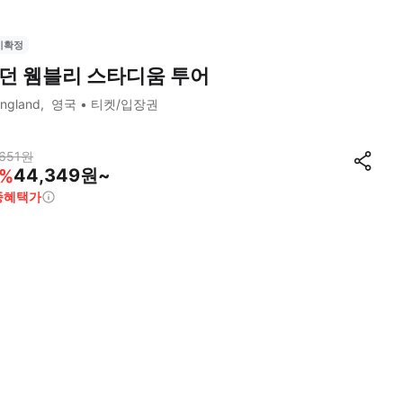
시확정
던 웸블리 스타디움 투어
ngland
영국
티켓/입장권
651
원
44,349원~
%
종혜택가