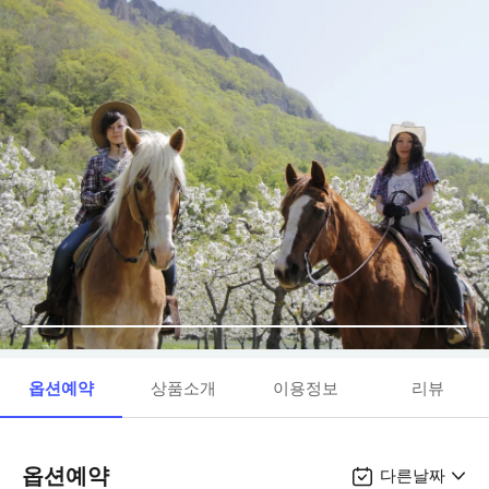
옵션예약
상품소개
이용정보
리뷰
옵션예약
다른날짜