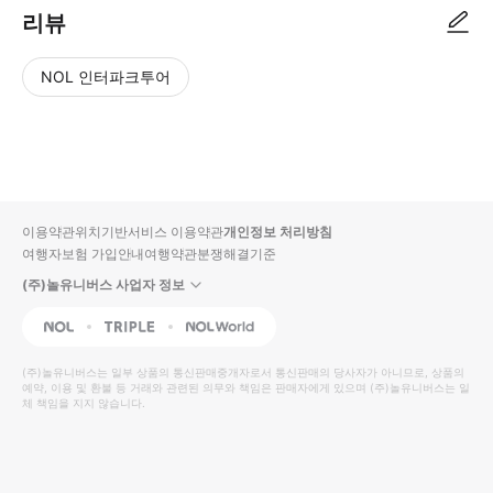
리뷰
NOL 인터파크투어
NOL
별
사
에서
점
진/
작성
높
동
된
은
영
리뷰
순
상
이용약관
위치기반서비스 이용약관
개인정보 처리방침
입니
여행자보험 가입안내
여행약관
분쟁해결기준
다.
(주)놀유니버스 사업자 정보
별
사
NOL
Triple
Interpark Global
점
진/
높
동
(주)놀유니버스
는 일부 상품의 통신판매중개자로서 통신판매의 당사자가 아니므로, 상품의
예약, 이용 및 환불 등 거래와 관련된 의무와 책임은 판매자에게 있으며
은
영
(주)놀유니버스
는 일
체 책임을 지지 않습니다.
순
상