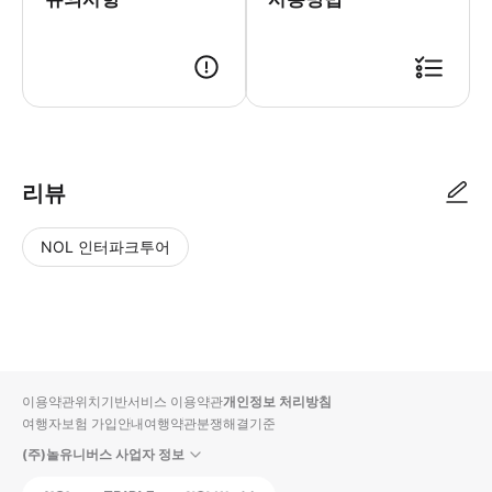
● 예약접수 후 확정이 되면 이용가능합니다. ● 바우처에 안내된 사용 방법
리뷰
NOL 인터파크투어
NOL
별
사
에서
점
진/
작성
높
동
된
은
영
리뷰
순
상
이용약관
위치기반서비스 이용약관
개인정보 처리방침
입니
여행자보험 가입안내
여행약관
분쟁해결기준
다.
(주)놀유니버스 사업자 정보
별
사