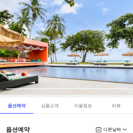
옵션예약
상품소개
이용정보
리뷰
옵션예약
다른날짜