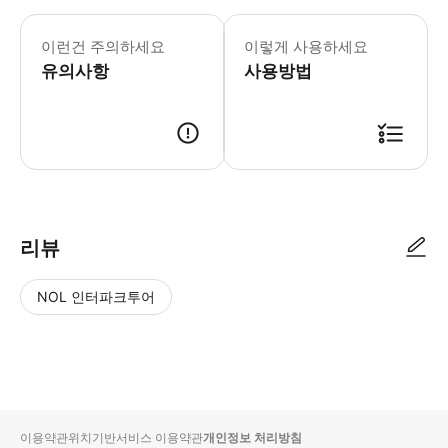
이런건 주의하세요
이렇게 사용하세요
유의사항
사용방법
리뷰
NOL 인터파크투어
NOL
별
사
에서
점
진/
작성
높
동
된
은
영
리뷰
순
상
이용약관
위치기반서비스 이용약관
개인정보 처리방침
입니