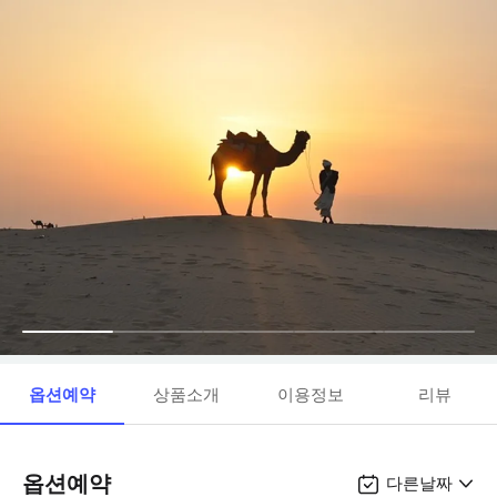
옵션예약
상품소개
이용정보
리뷰
옵션예약
다른날짜