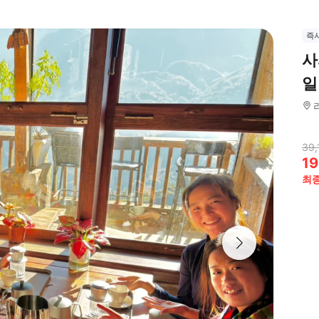
즉
사
일
39,
19
최