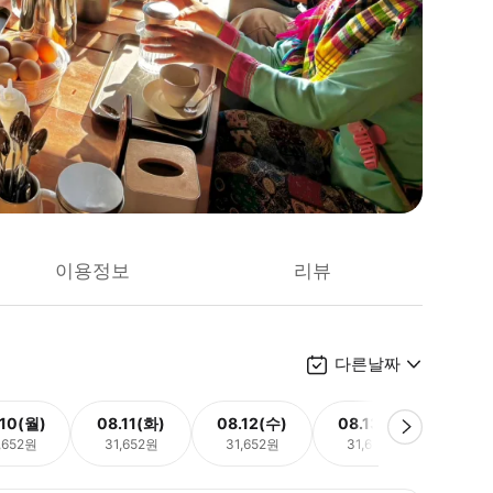
이용정보
리뷰
다른날짜
.10(월)
08.11(화)
08.12(수)
08.13(목)
08.
,652원
31,652원
31,652원
31,652원
31,