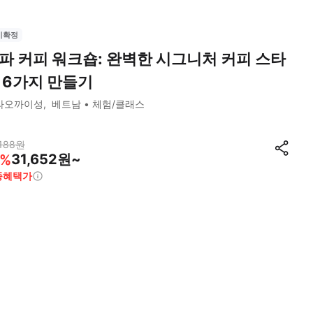
시확정
파 커피 워크숍: 완벽한 시그니처 커피 스타
 6가지 만들기
라오까이성
베트남
체험/클래스
188
원
31,652원~
%
종혜택가