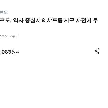
시확정
르도: 역사 중심지 & 샤트롱 지구 자전거 투
보르도
투어
9,083원~