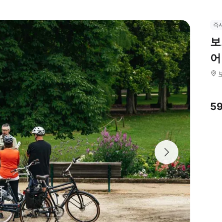
즉
보
어
5