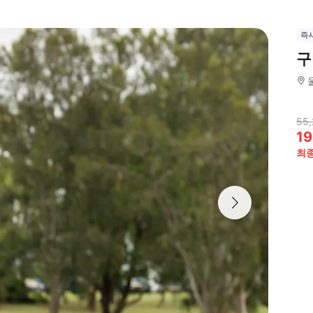
즉
구
55,
19
최