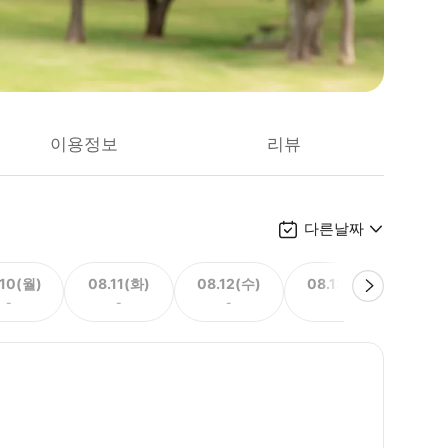
이용정보
리뷰
다른날짜
.10(월)
08.11(화)
08.12(수)
08.13(목)
08.
-
-
-
-