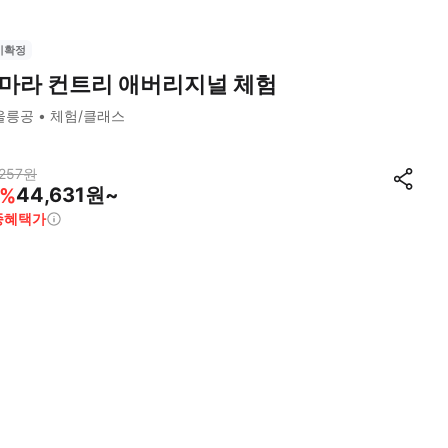
시확정
마라 컨트리 애버리지널 체험
울릉공
체험/클래스
257
원
44,631원~
%
종혜택가