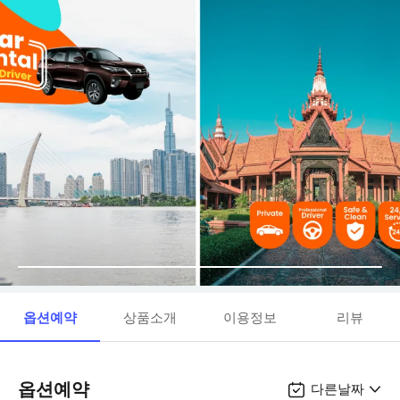
옵션예약
상품소개
이용정보
리뷰
옵션예약
다른날짜