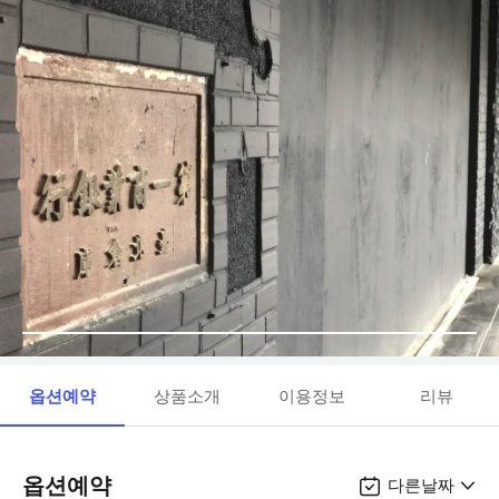
옵션예약
상품소개
이용정보
리뷰
옵션예약
다른날짜