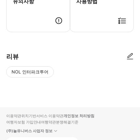
유의사항
사용방법
리뷰
NOL 인터파크투어
NOL
별
사
에서
점
진/
작성
높
동
된
은
영
리뷰
순
상
이용약관
위치기반서비스 이용약관
개인정보 처리방침
입니
여행자보험 가입안내
여행약관
분쟁해결기준
다.
(주)놀유니버스 사업자 정보