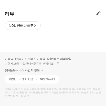
리뷰
NOL 인터파크투어
NOL
별
사
에서
점
진/
작성
높
동
된
은
영
리뷰
순
상
이용약관
위치기반서비스 이용약관
개인정보 처리방침
입니
여행자보험 가입안내
여행약관
분쟁해결기준
다.
(주)놀유니버스 사업자 정보
별
사
NOL
Triple
Interpark Global
점
진/
높
동
(주)놀유니버스
는 일부 상품의 통신판매중개자로서 통신판매의 당사자가 아니므로, 상품의
예약, 이용 및 환불 등 거래와 관련된 의무와 책임은 판매자에게 있으며
은
영
(주)놀유니버스
는 일
체 책임을 지지 않습니다.
순
상