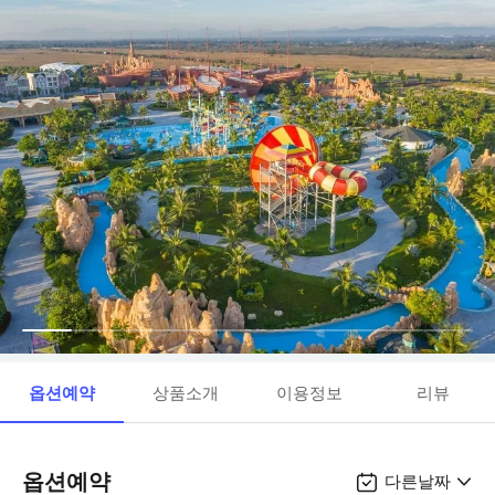
옵션예약
상품소개
이용정보
리뷰
옵션예약
다른날짜