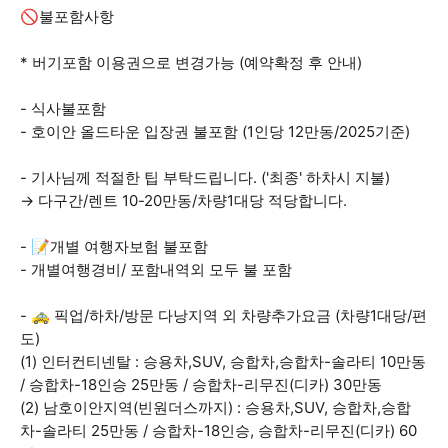
🚫불포함사항
* 버기포함 이용권으로 변경가능 (예약확정 후 안내)
- 식사불포함
- 호이안 올드타운 입장권 불포함 (1인당 12만동/2025기준)
- 기사님께 적절한 팁 부탁드립니다. ('최종' 하차시 지불)
→ 다구간/렌트 10-20만동/차량1대당 적당합니다.
- 📝개별 여행자보험 불포함
- 개별여행경비/ 포함내역외 모두 불 포함
- 🚕 픽업/하차/방문 다낭지역 외 차량추가요금 (차량1대당/편
도)
(1) 인터컨티넨탈 : 승용차,SUV, 승합차,승합차-솔라티 10만동
/ 승합차-18인승 25만동 / 승합차-리무진(디카) 30만동
(2) 남호이안지역(빈원더스까지) : 승용차,SUV, 승합차,승합
차-솔라티 25만동 / 승합차-18인승, 승합차-리무진(디카) 60