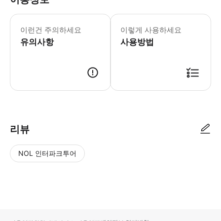
* 소요시간 : 240분 (옵션에 따라 소
이런건 주의하세요
이렇게 사용하세요
유의사항
사용방법
● 예약접수 후 확정이 되면 이용가능합니다. ● 바우처에 안내된 사용 방법
리뷰
NOL 인터파크투어
NOL
별
사
에서
점
진/
작성
높
동
된
은
영
리뷰