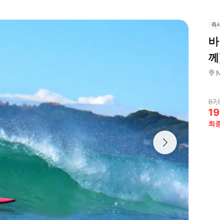
즉
바
께
N
87,
19
최