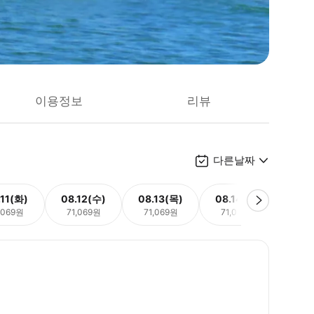
이용정보
리뷰
다른날짜
.11(화)
08.12(수)
08.13(목)
08.14(금)
08.
,069원
71,069원
71,069원
71,069원
71,