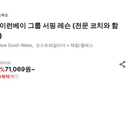
시확정
이런베이 그룹 서핑 레슨 (전문 코치와 함
)
ew South Wales
오스트레일리아
체험/클래스
990
원
71,069원~
%
종혜택가