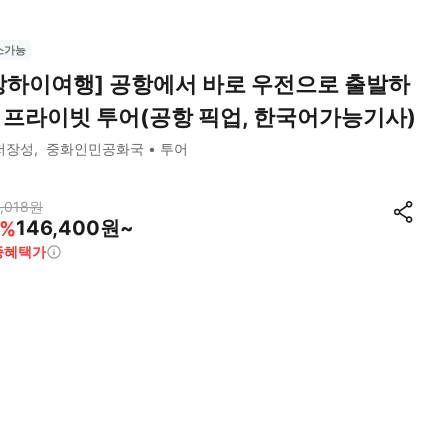
소가능
상하이여행] 공항에서 바로 우전으로 출발하
 프라이빗 투어(공항 픽업, 한국어가능기사)
저장성
중화인민공화국
투어
,018
원
146,400원~
%
종혜택가