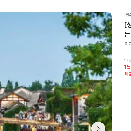
취
[
는
173
15
최