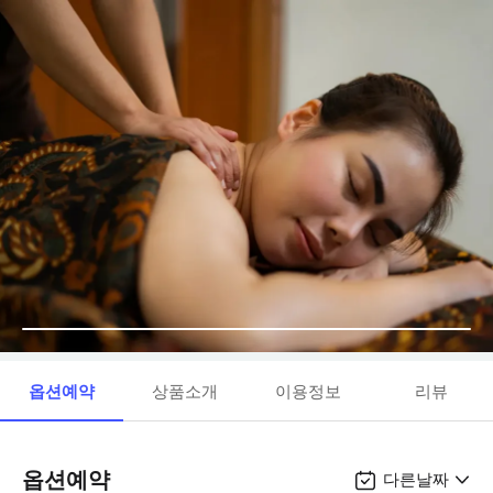
옵션예약
상품소개
이용정보
리뷰
옵션예약
다른날짜