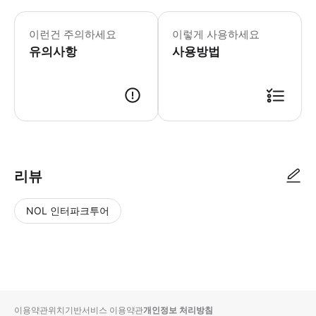
이런건 주의하세요
이렇게 사용하세요
유의사항
사용방법
리뷰
NOL 인터파크투어
NOL
별
사
에서
점
진/
작성
높
동
된
은
영
리뷰
순
상
이용약관
위치기반서비스 이용약관
개인정보 처리방침
입니