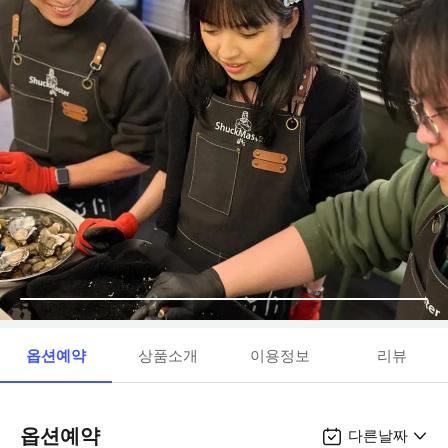
옵션예약
상품소개
이용정보
리뷰
옵션예약
다른날짜