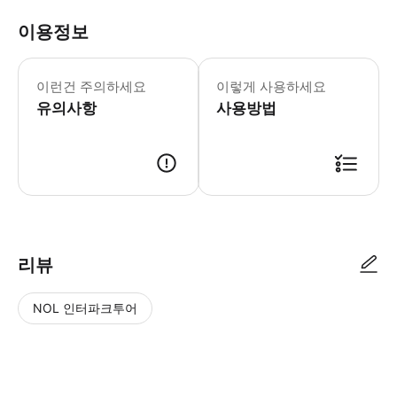
이용정보
성수기에는 수요가 많으므로 티켓을 미리 
이런건 주의하세요
이렇게 사용하세요
유의사항
사용방법
● 예약접수 후 확정이 되면 이용가능합니다. ● 바우처에 안내된 사용 방법
리뷰
NOL 인터파크투어
NOL
별
사
에서
점
진/
작성
높
동