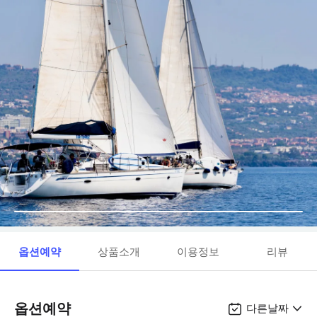
옵션예약
상품소개
이용정보
리뷰
옵션예약
다른날짜