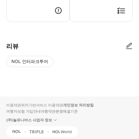
리뷰
NOL 인터파크투어
NOL
별
사
에서
점
진/
작성
높
동
된
은
영
리뷰
순
상
이용약관
위치기반서비스 이용약관
개인정보 처리방침
입니
여행자보험 가입안내
여행약관
분쟁해결기준
다.
(주)놀유니버스 사업자 정보
별
사
NOL
Triple
Interpark Global
점
진/