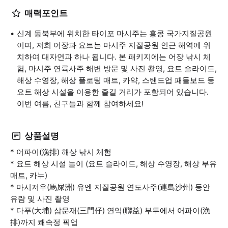
매력포인트
신계 동북부에 위치한 타이포 마시주는 홍콩 국가지질공원
이며, 저희 어장과 요트는 마시주 지질공원 인근 해역에 위
치하여 대자연과 하나 됩니다. 본 패키지에는 어장 낚시 체
험, 마시주 연륙사주 해변 방문 및 사진 촬영, 요트 슬라이드,
해상 수영장, 해상 플로팅 매트, 카약, 스탠드업 패들보드 등
요트 해상 시설을 이용한 즐길 거리가 포함되어 있습니다.
이번 여름, 친구들과 함께 참여하세요!
상품설명
* 어파이(漁排) 해상 낚시 체험
* 요트 해상 시설 놀이 (요트 슬라이드, 해상 수영장, 해상 부유
매트, 카누)
* 마시저우(馬屎洲) 유엔 지질공원 연도사주(連島沙州) 등안
유람 및 사진 촬영
* 다푸(大埔) 삼문재(三門仔) 연익(聯益) 부두에서 어파이(漁
排)까지 쾌속정 픽업