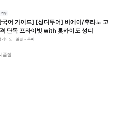
소가능
한국어 가이드] [성디투어] 비에이/후라노 고
격 단독 프라이빗 with 홋카이도 성디
홋카이도
일본
투어
시품절