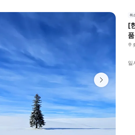
취
[
품
일