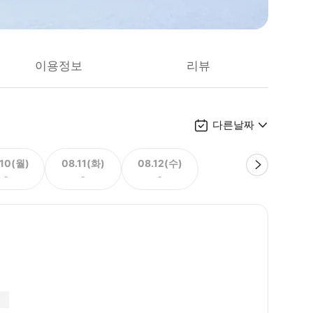
이용정보
리뷰
다른날짜
.10(월)
08.11(화)
08.12(수)
-
-
-