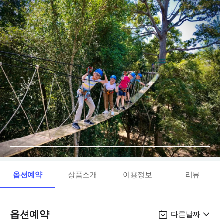
옵션예약
상품소개
이용정보
리뷰
옵션예약
다른날짜