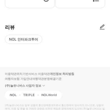
리뷰
NOL 인터파크투어
NOL
별
사
에서
점
진/
작성
높
동
된
은
영
리뷰
순
상
이용약관
위치기반서비스 이용약관
개인정보 처리방침
입니
여행자보험 가입안내
여행약관
분쟁해결기준
다.
(주)놀유니버스 사업자 정보
별
사
NOL
Triple
Interpark Global
점
진/
높
동
(주)놀유니버스
는 일부 상품의 통신판매중개자로서 통신판매의 당사자가 아니므로, 상품의
예약, 이용 및 환불 등 거래와 관련된 의무와 책임은 판매자에게 있으며
은
영
(주)놀유니버스
는 일