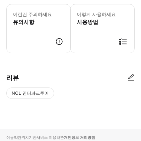
이런건 주의하세요
이렇게 사용하세요
유의사항
사용방법
리뷰
NOL 인터파크투어
NOL
별
사
에서
점
진/
작성
높
동
된
은
영
리뷰
순
상
이용약관
위치기반서비스 이용약관
개인정보 처리방침
입니