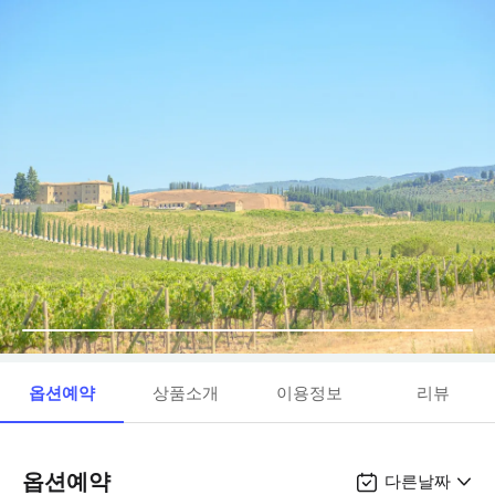
옵션예약
상품소개
이용정보
리뷰
옵션예약
다른날짜