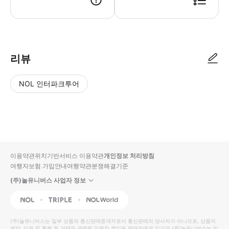
● 예약접수 후 확정이 되면 이용가능합니다. ● 바우처에 안내된 사용 방법
리뷰
NOL 인터파크투어
NOL
별
사
에서
점
진/
작성
높
동
된
은
영
리뷰
순
상
이용약관
위치기반서비스 이용약관
개인정보 처리방침
입니
여행자보험 가입안내
여행약관
분쟁해결기준
다.
(주)놀유니버스 사업자 정보
별
사
NOL
Triple
Interpark Global
점
진/
높
동
(주)놀유니버스
는 일부 상품의 통신판매중개자로서 통신판매의 당사자가 아니므로, 상품의
예약, 이용 및 환불 등 거래와 관련된 의무와 책임은 판매자에게 있으며
(주)놀유니버스
는 일