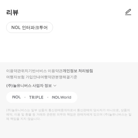
리뷰
NOL 인터파크투어
NOL
별
사
에서
점
진/
작성
높
동
된
은
영
리뷰
순
상
이용약관
위치기반서비스 이용약관
개인정보 처리방침
입니
여행자보험 가입안내
여행약관
분쟁해결기준
다.
(주)놀유니버스 사업자 정보
별
사
NOL
Triple
Interpark Global
점
진/
높
동
(주)놀유니버스
는 일부 상품의 통신판매중개자로서 통신판매의 당사자가 아니므로, 상품의
예약, 이용 및 환불 등 거래와 관련된 의무와 책임은 판매자에게 있으며
은
영
(주)놀유니버스
는 일
체 책임을 지지 않습니다.
순
상