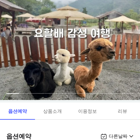
옵션예약
상품소개
이용정보
리뷰
옵션예약
다른날짜