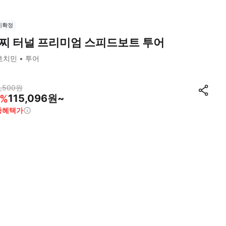
시확정
찌 터널 프리미엄 스피드보트 투어
호치민
투어
,500
원
115,096원~
%
종혜택가