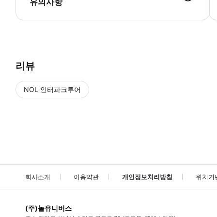
유의사항
리뷰
NOL 인터파크투어
NOL
에서 작성된 리뷰 입니다.
별점 높은순
별점 높은순
회사소개
이용약관
개인정보처리방침
위치기
(주)놀유니버스