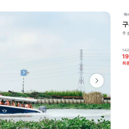
즉
구
142
19
최