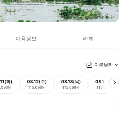
이용정보
리뷰
다른날짜
.11(화)
08.12(수)
08.13(목)
08.14(금)
08.
5,096원
115,096원
115,096원
115,096원
115