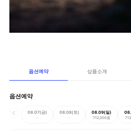
옵션예약
상품소개
옵션예약
08.07(금)
08.08(토)
08.09(일)
08
-
-
712,000원
71