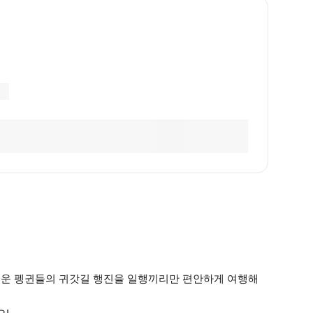
귀여운 펭귄들의 귀갓길 행진을 일행끼리만 편안하게 여행해