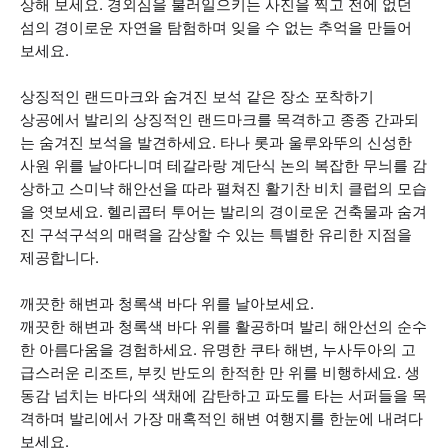
상해 보세요. 경외심을 불러일으키는 사진을 찍고 전에 없던
섬의 경이로운 자연을 탐험하며 잊을 수 없는 추억을 만들어
보세요.
상징적인 랜드마크와 숨겨진 보석 같은 장소 포착하기
상공에서 발리의 상징적인 랜드마크를 목격하고 종종 간과되
는 숨겨진 보석을 발견하세요. 타나 롯과 울루와뚜의 신성한
사원 위를 날아다니며 테갈라랑 계단식 논의 복잡한 무늬를 감
상하고 스미냑 해안선을 따라 펼쳐진 활기찬 비치 클럽의 모습
을 엿보세요. 헬리콥터 투어는 발리의 경이로운 건축물과 숨겨
진 구석구석의 매력을 감상할 수 있는 특별한 유리한 지점을
제공합니다.
깨끗한 해변과 청록색 바다 위를 날아보세요.
깨끗한 해변과 청록색 바다 위를 활공하며 발리 해안선의 순수
한 아름다움을 경험하세요. 유명한 쿠타 해변, 누사두아의 고
급스러운 리조트, 부킷 반도의 한적한 만 위를 비행하세요. 생
동감 넘치는 바다의 색채에 감탄하고 파도를 타는 서퍼들을 목
격하며 발리에서 가장 매혹적인 해변 여행지를 한눈에 내려다
보세요.