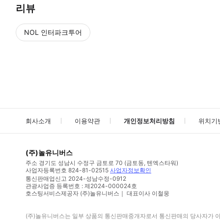
리뷰
NOL 인터파크투어
NOL
에서 작성된 리뷰 입니다.
별점 높은순
별점 높은순
회사소개
이용약관
개인정보처리방침
위치기
(주)놀유니버스
주소
경기도 성남시 수정구 금토로 70 (금토동, 텐엑스타워)
사업자등록번호
824-81-02515
사업자정보확인
통신판매업신고
2024-성남수정-0912
관광사업증 등록번호 : 제2024-000024호
호스팅서비스제공자 (주)놀유니버스｜ 대표이사 이철웅
(주)놀유니버스
는 일부 상품의 통신판매중개자로서 통신판매의 당사자가 아니