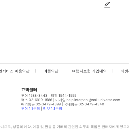
사진/동영상
사진/동영상
반서비스 이용약관
여행약관
여행자보험 가입내역
티켓
고객센터
투어 1588-3443
티켓 1544-1555
팩스 02-6919-1586
이메일 help.interpark@nol-universe.com
해외항공 02-3479-4399
국내항공 02-3479-4340
투어 1:1문의
티켓 1:1문의
므로, 상품의 예약, 이용 및 환불 등 거래와 관련된 의무와 책임은 판매자에게 있으