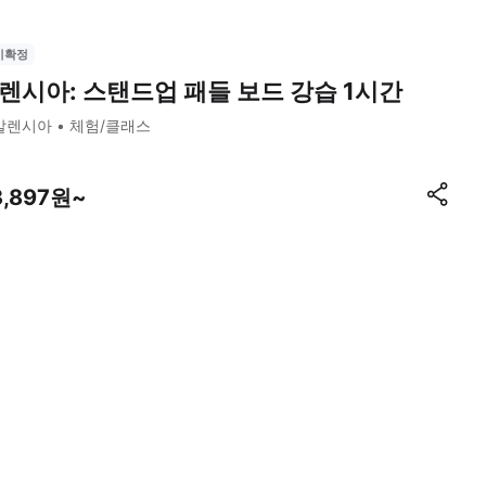
시확정
렌시아: 스탠드업 패들 보드 강습 1시간
발렌시아
체험/클래스
3,897원~