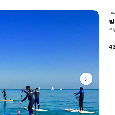
즉
발
4