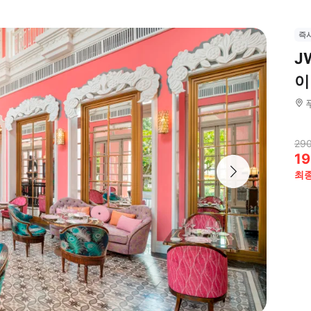
즉
J
이
29
19
최