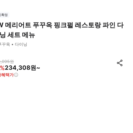
시확정
W 메리어트 푸꾸옥 핑크펄 레스토랑 파인 다
닝 세트 메뉴
푸꾸옥
다이닝
0,095
원
234,308원~
%
종혜택가