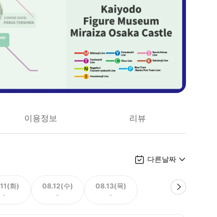
이용정보
리뷰
다른날짜
.11(화)
08.12(수)
08.13(목)
-
-
-