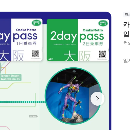
즉
카
입
일