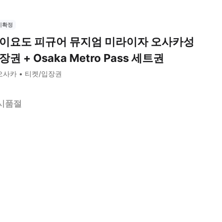
시확정
이요도 피규어 뮤지엄 미라이자 오사카성
장권 + Osaka Metro Pass 세트권
오사카
티켓/입장권
시품절