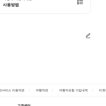
사용방법
 Osaka Metro Pass 바우처 2장이 각각 첨부되어 있습니다. 시설 입장
사진/동영상
사진/동영상
반서비스 이용약관
여행약관
여행자보험 가입내역
티켓
고객센터