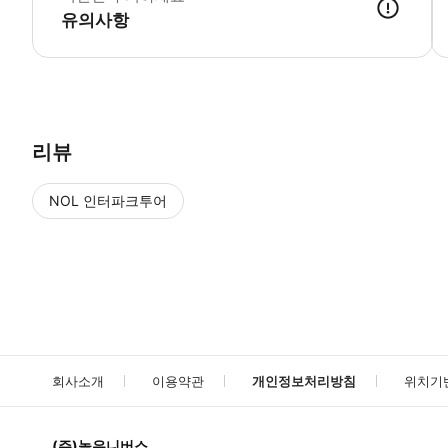
유의사항
QR코드가 포함된 바우처 ※카이요도 피겨 뮤지엄 미라이자 오사카성 이용권와
리뷰
NOL 인터파크투어
NOL
에서 작성된 리뷰 입니다.
별점 높은순
별점 높은순
회사소개
이용약관
개인정보처리방침
위치기
(주)놀유니버스