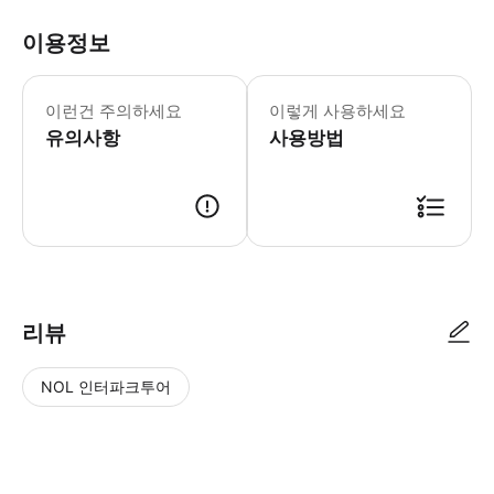
이용정보
* 소요시간 : 120분 (옵션에 따라 소
이런건 주의하세요
이렇게 사용하세요
유의사항
사용방법
● 예약접수 후 확정이 되면 이용가능합니다. ● 바우처에 안내된 사용 방법
리뷰
NOL 인터파크투어
NOL
별
사
에서
점
진/
작성