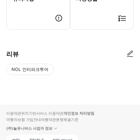
리뷰
NOL 인터파크투어
NOL
별
사
에서
점
진/
작성
높
동
된
은
영
리뷰
순
상
이용약관
위치기반서비스 이용약관
개인정보 처리방침
입니
여행자보험 가입안내
여행약관
분쟁해결기준
다.
(주)놀유니버스 사업자 정보
별
사