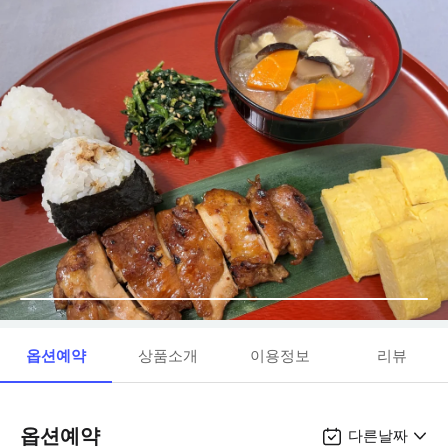
옵션예약
상품소개
이용정보
리뷰
옵션예약
다른날짜